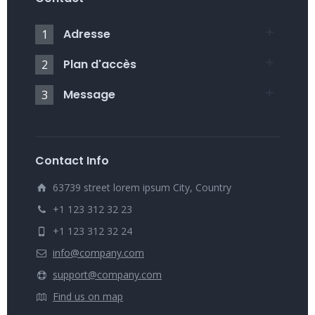
Adresse
1
Plan d'accès
2
Message
3
Contact Info
63739 street lorem ipsum City, Country
+1 123 312 32 23
+1 123 312 32 24
info@company.com
support@company.com
Find us on map