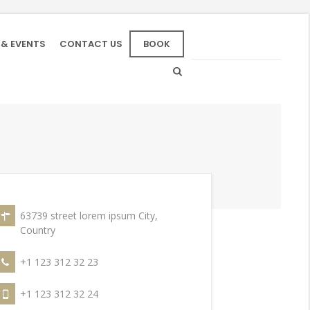
 & EVENTS
CONTACT US
BOOK
63739 street lorem ipsum City,
Country
+1 123 312 32 23
+1 123 312 32 24