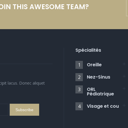
JOIN THIS AWESOME TEAM?
Spécialités
Oreille
1
Nez-Sinus
2
cipit lacus. Donec aliquet
ORL
3
Pédiatrique
Visage et cou
4